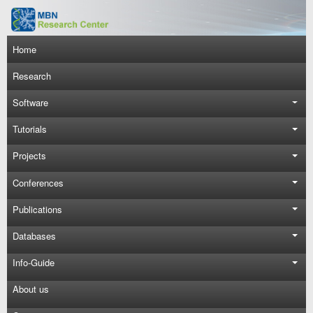
Skip to main content
Main navigation
Home
Research
Software
Tutorials
Projects
Conferences
Publications
Databases
Info-Guide
About us